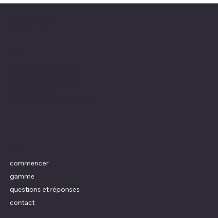
Feu dans le jardin
adresse
TAVORA Brands AG
Ligne de tramway 35
6614 Oberarth
sommerliving@tavora.ch
menu
commencer
gamme
questions et réponses
contact