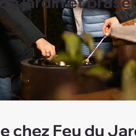
de jardin et brase
e chez Feu du Jar