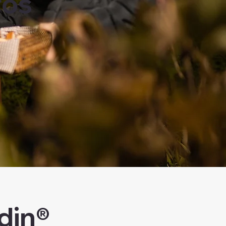
ros
din®