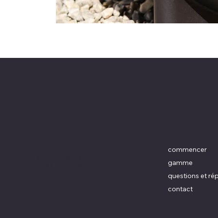
Feu dans le jardin
menu
adresse
TAVORA Brands AG
commencer
Ligne de tramway 35
gamme
6614 Oberarth
sommerliving@tavora.ch
questions et r
contact