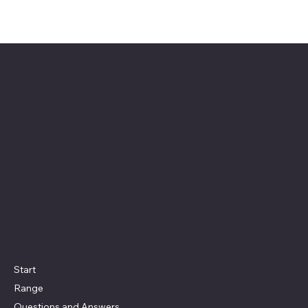
Fire in the Garden
Address
TAVORA Brands AG
Tram route 35
6614 Oberarth
sommerliving@tavora.ch
Menu
Start
Range
Questions and Answers