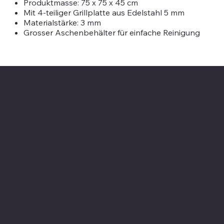
Produktmasse: 75 x 75 x 45 cm
Mit 4-teiliger Grillplatte aus Edelstahl 5 mm
Materialstärke: 3 mm
Grosser Aschenbehälter für einfache Reinigung
Feu du Jardin
Adresse
TAVORA Brands AG
Tramweg 35
6414 Oberarth
outdoor@tavora.ch
Menü