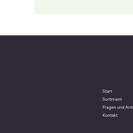
Feu du Jardin
Menü
Adresse
TAVORA Brands AG
Start
Tramweg 35
Sortiment
6414 Oberarth
outdoor@tavora.ch
Fragen und Ant
Kontakt