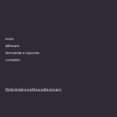
sommerliving@tavora.ch
menu
inizio
allineare
domande e risposte
contatto
Linee guida
Note legali e politica sulla privacy
Termini e Condizioni