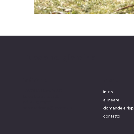
Fuoco nel giardino
menu
indirizzo
TAVORA Brands AG
inizio
Linea tramviaria 35
allineare
6614 Oberarth
sommerliving@tavora.ch
domande e risp
contatto