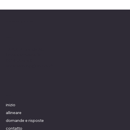
Fuoco nel giardino
indirizzo
TAVORA Brands AG
Linea tramviaria 35
6614 Oberarth
sommerliving@tavora.ch
menu
inizio
allineare
domande e risposte
contatto