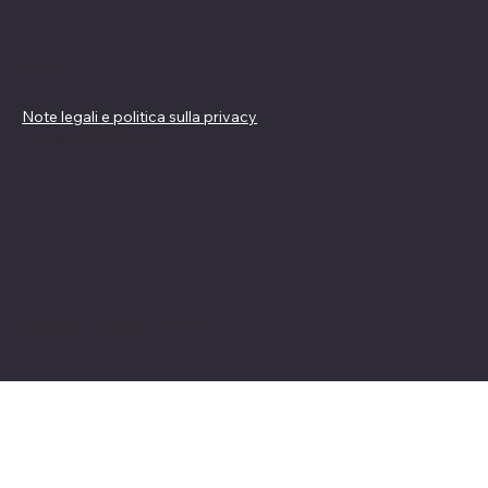
Linee guida
Note legali e politica sulla privacy
Termini e Condizioni
© 2025 Feu du Jardin